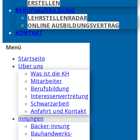
ERSTELLEN
BERUFSAUSBILDUNG
LEHRSTELLENRADAR
ONLINE AUSBILDUNGSVERTRAG
KONTAKT
Menü
Startseite
Über uns
Was ist die KH
Mitarbeiter
Berufsbildung
Interessenvertretung
Schwarzarbeit
Anfahrt und Kontakt
Innungen
Bäcker-Innung
Bauhandwerks-