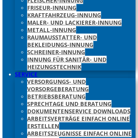
FLEISCHER-INNUNG
FRISEUR-INNUNG
KRAFTFAHRZEUG-INNUNG
MALER- UND LACKIERER-INNUNG
METALL-INNUNG
RAUMAUSSTATTER- UND
BEKLEIDUNGS-INNUNG
SCHREINER-INNUNG
INNUNG FÜR SANITÄR- UND
HEIZUNGSTECHNIK
SERVICE
VERSORGUNGS- UND
VORSORGEBERATUNG
BETRIEBSBERATUNG
SPRECHTAGE UND BERATUNG
DOKUMENTENSERVICE DOWNLOADS
ARBEITSVERTRÄGE EINFACH ONLINE
ERSTELLEN
ARBEITSZEUGNISSE EINFACH ONLINE