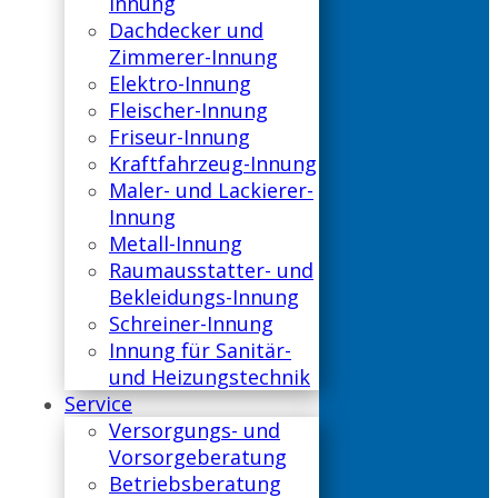
Innung
Dachdecker und
Zimmerer-Innung
Elektro-Innung
Fleischer-Innung
Friseur-Innung
Kraftfahrzeug-Innung
Maler- und Lackierer-
Innung
Metall-Innung
Raumausstatter- und
Bekleidungs-Innung
Schreiner-Innung
Innung für Sanitär-
und Heizungstechnik
Service
Versorgungs- und
Vorsorgeberatung
Betriebsberatung