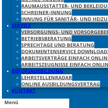
RAUMAUSSTATTER- UND BEKLEID
SCHREINER-INNUNG
INNUNG FÜR SANITÄR- UND HEIZ
SERVICE
VERSORGUNGS- UND VORSORGEB
BETRIEBSBERATUNG
SPRECHTAGE UND BERATUNG
DOKUMENTENSERVICE DOWNLOAD
ARBEITSVERTRÄGE EINFACH ONLIN
ARBEITSZEUGNISSE EINFACH ONLIN
BERUFSAUSBILDUNG
LEHRSTELLENRADAR
ONLINE AUSBILDUNGSVERTRAG
KONTAKT
Menü