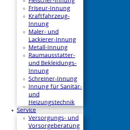
Fleischer-Innung
Friseur-Innung
Kraftfahrzeug-
Innung
Maler- und
Lackierer-Innung
Metall-Innung
Raumausstatter-
und Bekleidungs-
Innung
Schreiner-Innung
Innung für Sanitär-
und
Heizungstechnik
Service
Versorgungs- und
Vorsorgeberatung