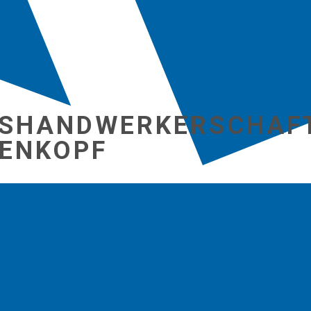
ISHANDW​ERKERSCHAF
DENKOPF