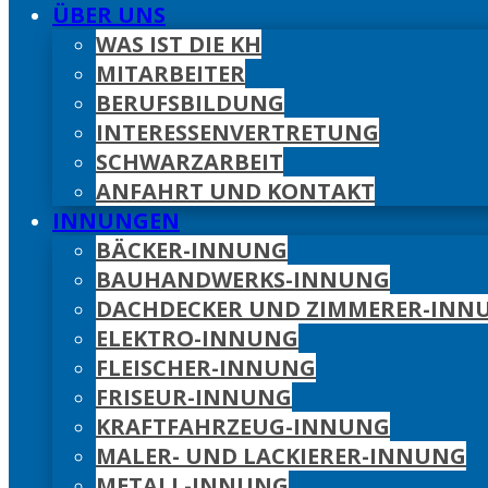
ÜBER UNS
WAS IST DIE KH
MITARBEITER
BERUFSBILDUNG
INTERESSENVERTRETUNG
SCHWARZARBEIT
ANFAHRT UND KONTAKT
INNUNGEN
BÄCKER-INNUNG
BAUHANDWERKS-INNUNG
DACHDECKER UND ZIMMERER-INN
ELEKTRO-INNUNG
FLEISCHER-INNUNG
FRISEUR-INNUNG
KRAFTFAHRZEUG-INNUNG
MALER- UND LACKIERER-INNUNG
METALL-INNUNG