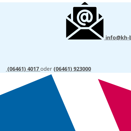
info@kh-
(06461) 4017
oder
(06461) 923000