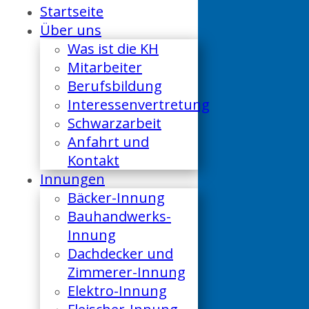
Startseite
Über uns
Was ist die KH
Mitarbeiter
Berufsbildung
Interessenvertretung
Schwarzarbeit
Anfahrt und
Kontakt
Innungen
Bäcker-Innung
Bauhandwerks-
Innung
Dachdecker und
Zimmerer-Innung
Elektro-Innung